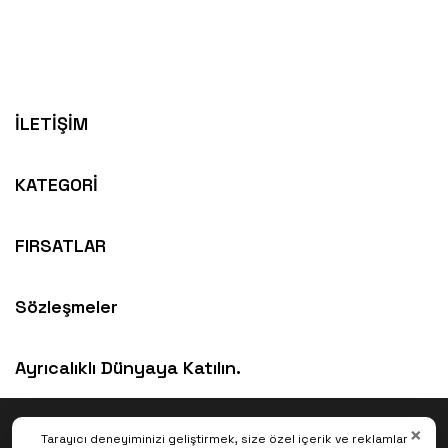
İLETİŞİM
KATEGORİ
FIRSATLAR
Sözleşmeler
Ayrıcalıklı Dünyaya Katılın.
×
© 2026 MİRON. TÜM HAKLARI SAKLIDIR
Tarayıcı deneyiminizi geliştirmek, size özel içerik ve reklamlar