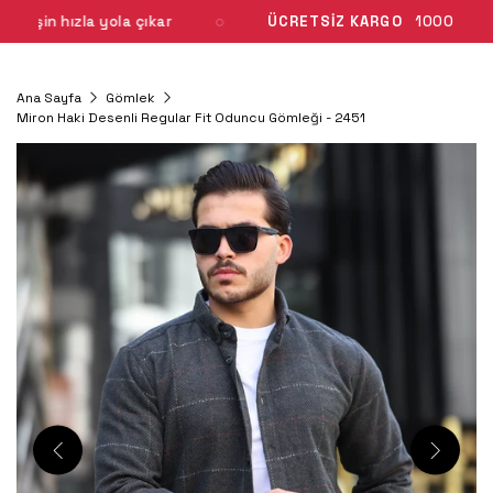
hızla yola çıkar
ÜCRETSİZ KARGO
1000 TL üzeri
MIRON
0
Ana Sayfa
Gömlek
Miron Haki Desenli Regular Fit Oduncu Gömleği - 2451