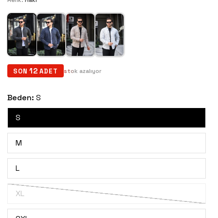
Renk:
Haki
12
SON
ADET
Beden:
S
S
M
L
XL