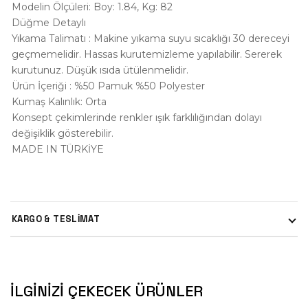
Modelin Ölçüleri: Boy: 1.84, Kg: 82
Düğme Detaylı
Yıkama Talimatı : Makine yıkama suyu sıcaklığı 30 dereceyi
geçmemelidir. Hassas kurutemizleme yapılabilir. Sererek
kurutunuz. Düşük ısıda ütülenmelidir.
Ürün İçeriği : %50 Pamuk %50 Polyester
Kumaş Kalınlık: Orta
Konsept çekimlerinde renkler ışık farklılığından dolayı
değişiklik gösterebilir.
MADE IN TÜRKİYE
KARGO & TESLİMAT
İLGINIZI ÇEKECEK ÜRÜNLER