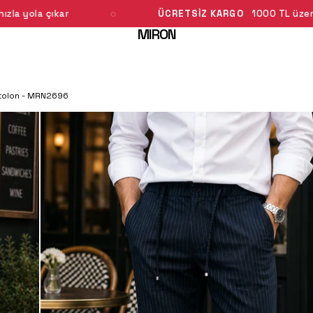
ÜCRETSİZ KARGO
1000 TL üzeri
%
IŞ GİYİM
OUTLET
MIRON
antolon - MRN2696