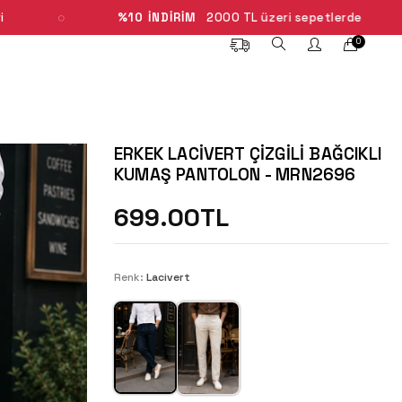
10 İNDİRİM
2000 TL üzeri sepetlerde
BUGÜN 
0
ERKEK LACIVERT ÇIZGILI BAĞCIKLI
KUMAŞ PANTOLON - MRN2696
699.00TL
Renk:
Lacivert