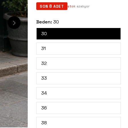
8
SON
ADET
Beden:
30
30
31
32
33
34
36
38