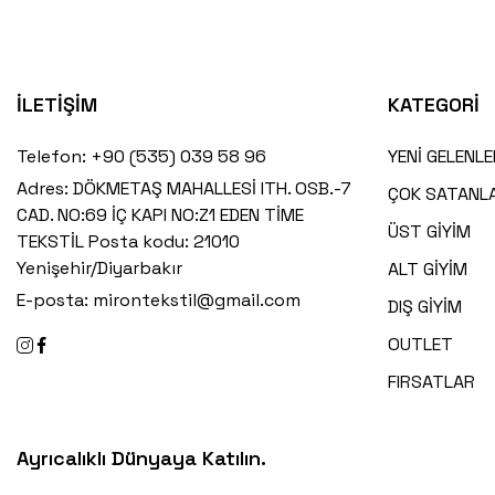
İLETİŞİM
KATEGORİ
Telefon:
+90 (535) 039 58 96
YENİ GELENLE
Adres:
DÖKMETAŞ MAHALLESİ ITH. OSB.-7
ÇOK SATANL
CAD. NO:69 İÇ KAPI NO:Z1 EDEN TİME
ÜST GİYİM
TEKSTİL Posta kodu: 21010
Yenişehir/Diyarbakır
ALT GİYİM
E-posta:
mirontekstil@gmail.com
DIŞ GİYİM
OUTLET
FIRSATLAR
Ayrıcalıklı Dünyaya Katılın.