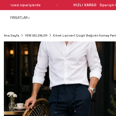
de
HIZLI KARGO
Siparişin hızla yola çıkar
YENİ GELENLER
ÇOK SATANLAR
ÜST GİYİM
ALT GİYİM
D
FIRSATLAR
Ana Sayfa
YENİ GELENLER
Erkek Lacivert Çizgili Bağcıklı Kumaş P